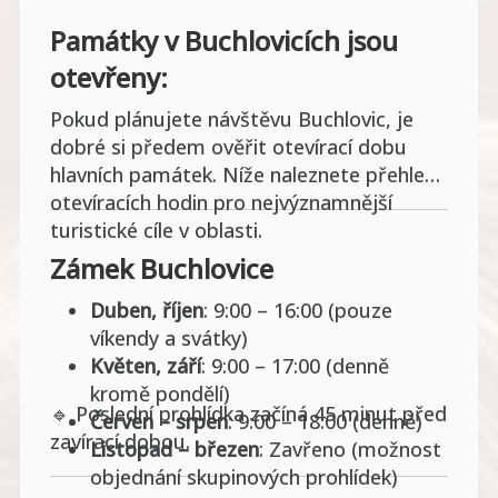
Památky v Buchlovicích jsou
otevřeny:
Pokud plánujete návštěvu Buchlovic, je
dobré si předem ověřit otevírací dobu
hlavních památek. Níže naleznete přehled
otevíracích hodin pro nejvýznamnější
turistické cíle v oblasti.
Zámek Buchlovice
Duben, říjen
: 9:00 – 16:00 (pouze
víkendy a svátky)
Květen, září
: 9:00 – 17:00 (denně
kromě pondělí)
🔹 Poslední prohlídka začíná 45 minut před
Červen – srpen
: 9:00 – 18:00 (denně)
zavírací dobou.
Listopad – březen
: Zavřeno (možnost
objednání skupinových prohlídek)