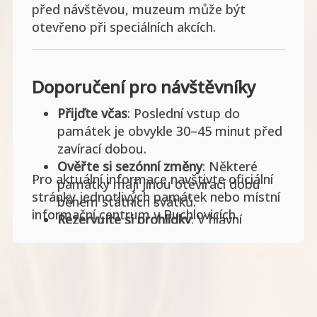
před návštěvou, muzeum může být
otevřeno při speciálních akcích.
Doporučení pro návštěvníky
Přijďte včas
: Poslední vstup do
památek je obvykle 30–45 minut před
zavírací dobou.
Ověřte si sezónní změny
: Některé
Pro aktuální informace navštivte oficiální
památky mají jinou otevírací dobu
stránky jednotlivých památek nebo místní
během státních svátků.
informační centrum v Buchlovicích.
Rezervujte si prohlídky
: V hlavní
sezóně se doporučuje rezervace
prohlídek předem, zejména u větších
skupin.