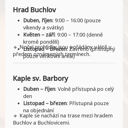
Hrad Buchlov
Duben, říjen
: 9:00 – 16:00 (pouze
víkendy a svátky)
Květen – září
: 9:00 – 17:00 (denně
kromě pondělí)
🔹 Noční prohlídky jsou pořádány v létě v
Listopad – březen
: Zavřeno (přístupný
předem oznámených termínech.
pouze venkovní areál)
Kaple sv. Barbory
Duben – říjen
: Volně přístupná po celý
den
Listopad – březen
: Přístupná pouze
na objednání
🔹 Kaple se nachází na trase mezi hradem
Buchlov a Buchlovicemi.