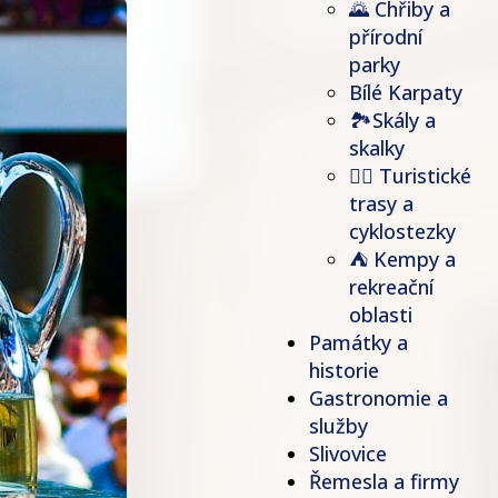
🌄 Chřiby a
přírodní
parky
Bílé Karpaty
🏞Skály a
skalky
🚶‍♂️ Turistické
trasy a
cyklostezky
⛺ Kempy a
rekreační
oblasti
Památky a
historie
Gastronomie a
služby
Slivovice
Řemesla a firmy