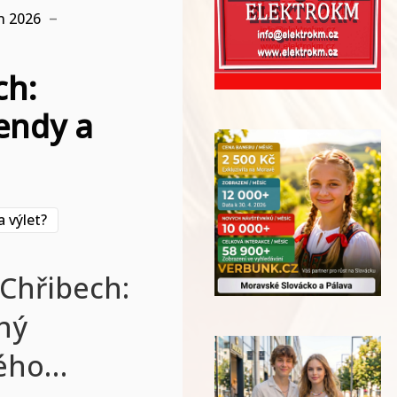
n 2026
ch:
endy a
 výlet?
Chřibech:
ný
lého