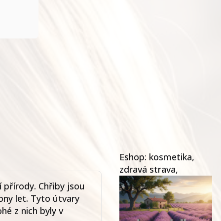
Eshop: kosmetika,
zdravá strava,
í přírody. Chřiby jsou
ony let. Tyto útvary
hé z nich byly v