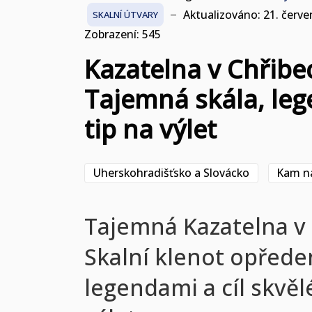
Aktualizováno: 21. červe
SKALNÍ ÚTVARY
Zobrazení: 545
Kazatelna v Chřibe
Tajemná skála, leg
tip na výlet
Uherskohradišťsko a Slovácko
Kam na
Tajemná Kazatelna v 
Skalní klenot opřede
legendami a cíl skvě