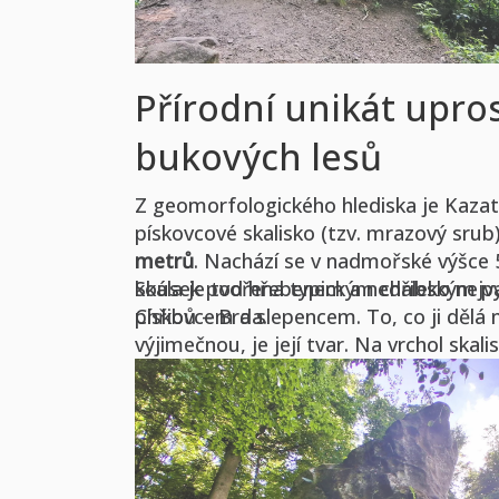
Přírodní unikát upro
bukových lesů
Z geomorfologického hlediska je Kazat
pískovcové skalisko (tzv. mrazový srub
metrů
. Nachází se v nadmořské výšce 
kousek pod hřebenem a nedaleko nejvy
Skála je tvořena typickým chřibským 
Chřibů – Brda.
pískovcem a slepencem. To, co ji dělá 
výjimečnou, je její tvar. Na vrchol skal
vytesané schůdky
, které unavenému po
výstup, a na samotném vrcholku najd
plošinu připomínající řečniště. Právě te
její jméno. Na vrcholu je také usazen
k
roku 1972, který dotváří posvátnou at