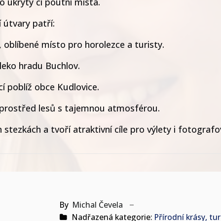
o úkryty či poutní místa.
 útvary patří:
 oblíbené místo pro horolezce a turisty.
aleko hradu Buchlov.
cí poblíž obce Kudlovice.
prostřed lesů s tajemnou atmosférou.
stezkách a tvoří atraktivní cíle pro výlety i fotografo
By
Michal Čevela
Nadřazená kategorie:
Přírodní krásy, tur