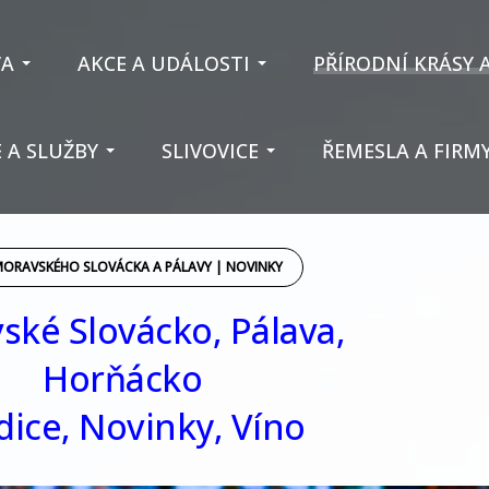
VA
AKCE A UDÁLOSTI
PŘÍRODNÍ KRÁSY 
 A SLUŽBY
SLIVOVICE
ŘEMESLA A FIRM
MORAVSKÉHO SLOVÁCKA A PÁLAVY | NOVINKY
ské Slovácko, Pálava,
Horňácko
dice, Novinky, Víno