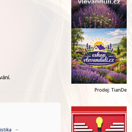
vání.
Prodej: TianDe
istika