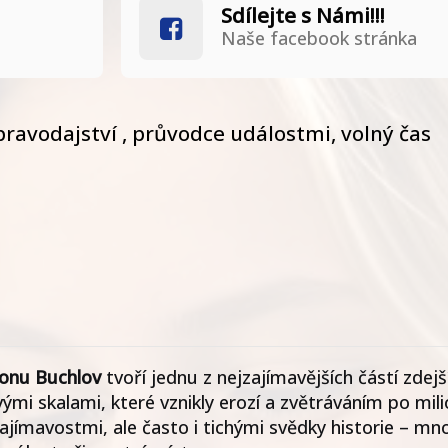
Sdílejte s Námi!!!
Naše facebook stránka
pravodajství , průvodce událostmi, volný čas
ionu Buchlov
tvoří jednu z nejzajímavějších částí zdejš
mi skalami, které vznikly erozí a zvětráváním po mili
ajímavostmi, ale často i tichými svědky historie – mno