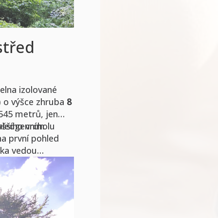
střed
elna izolované
) o výšce zhruba
8
545 metrů, jen
ššího vrcholu
paleogenním
na první pohled
iska vedou
utníkovi usnadní
ete upravenou
nto tvar dal skále
amenný kříž
z
mosféru místa.