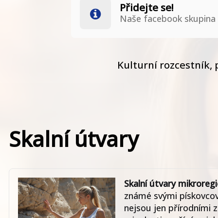
Přidejte se!
Naše facebook skupina
Kulturní rozcestník, 
Skalní útvary
Skalní útvary mikroreg
známé svými pískovcový
nejsou jen přírodními z