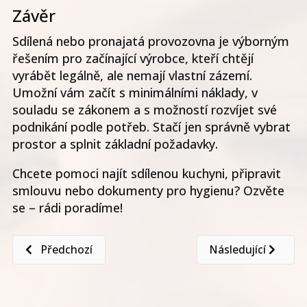
Závěr
Sdílená nebo pronajatá provozovna je výborným
řešením pro začínající výrobce, kteří chtějí
vyrábět legálně, ale nemají vlastní zázemí.
Umožní vám začít s minimálními náklady, v
souladu se zákonem a s možností rozvíjet své
podnikání podle potřeb. Stačí jen správně vybrat
prostor a splnit základní požadavky.
Chcete pomoci najít sdílenou kuchyni, připravit
smlouvu nebo dokumenty pro hygienu? Ozvěte
se – rádi poradíme!
Předchozí článek: Nakupuji a prodávám víno: jaké mám
Další článek: Jak 
Předchozí
Následující