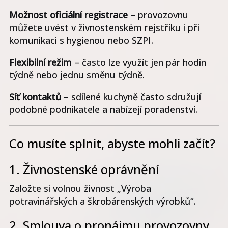
Možnost oficiální registrace
– provozovnu
můžete uvést v živnostenském rejstříku i při
komunikaci s hygienou nebo SZPI.
Flexibilní režim
– často lze využít jen pár hodin
týdně nebo jednu směnu týdně.
Síť kontaktů
– sdílené kuchyně často sdružují
podobné podnikatele a nabízejí poradenství.
Co musíte splnit, abyste mohli začít?
1. Živnostenské oprávnění
Založte si volnou živnost „Výroba
potravinářských a škrobárenských výrobků“.
2. Smlouva o pronájmu provozovny