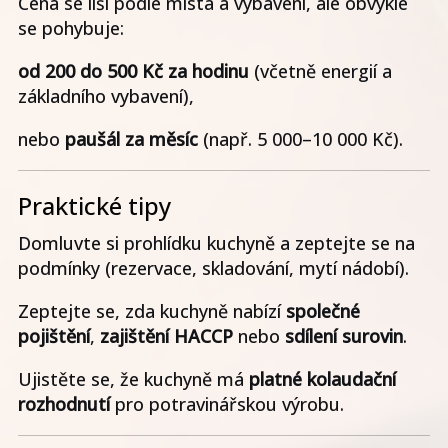
Cena se liší podle místa a vybavení, ale obvykle
se pohybuje:
od 200 do 500 Kč za hodinu
(včetně energií a
základního vybavení),
nebo
paušál za měsíc
(např. 5 000–10 000 Kč).
Praktické tipy
Domluvte si prohlídku kuchyně a zeptejte se na
podmínky (rezervace, skladování, mytí nádobí).
Zeptejte se, zda kuchyně nabízí
společné
pojištění
,
zajištění HACCP
nebo
sdílení surovin
.
Ujistěte se, že kuchyně má
platné kolaudační
rozhodnutí
pro potravinářskou výrobu.